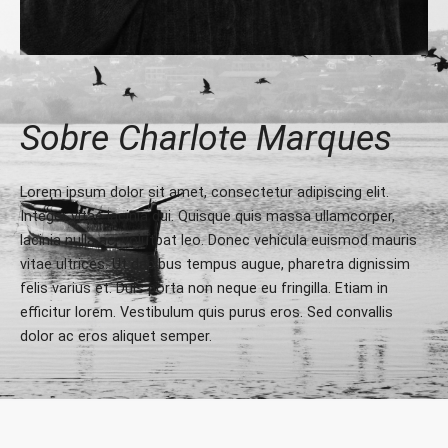
Sobre Charlote Marques
Lorem ipsum dolor sit amet, consectetur adipiscing elit.
Integer vitae lacinia dui. Quisque quis massa ullamcorper,
lacinia nulla ac, volutpat leo. Donec vehicula euismod mauris
vitae ultrices. Ut dapibus tempus augue, pharetra dignissim
felis varius et. Duis porta non neque eu fringilla. Etiam in
efficitur lorem. Vestibulum quis purus eros. Sed convallis
dolor ac eros aliquet semper.