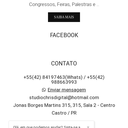
Congressos, Feiras, Palestras e ...
SAIBA MAIS
FACEBOOK
CONTATO
+55(42) 84197463(Whats) / +55(42)
988663993
Enviar mensagem
studiochrisdigital@hotmail.com
Jonas Borges Martins 315, 315, Sala 2 - Centro
Castro / PR
Olá, em que podemos ajudar? Sinta-se a
✕